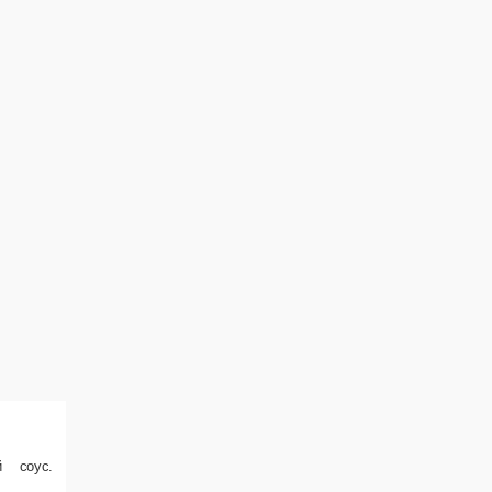
асный соус.
В корзину