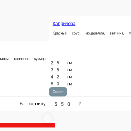
Капричоза
Красный соус, моцарелла, ветчина, томаты, маслины
Карбонара
ца
Белый соус, моцарелла, б
25 см.
25 см.
35 см.
35 см.
42 см.
42 см.
50 см.
50 см.
Опции
Опции
550 ₽
550 ₽
у
В корзину