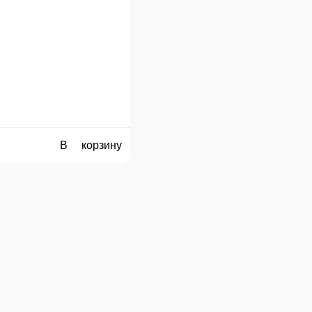
25 см.
35 см.
42 см.
50 см.
Опции
550 ₽
В корзину