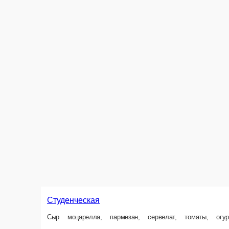
Барбекю
Сыр моцарелла
25 см.
25 см.
35 см.
35 см.
42 см.
42 см.
50 см.
50 см.
Опции
Опции
550 ₽
550 ₽
В корзину