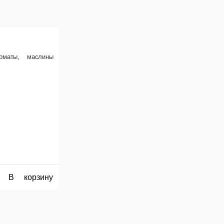
екон, курица копченая, желток, перец, пармезан
В корзину