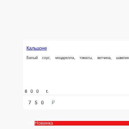
Кальцоне
Белый соус, моцарелла, томаты, ветчина, шампиньоны, копченая кури
800 г.
750 ₽
В корзин