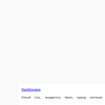
Студенческая
Сыр моцарелла, пармезан, сервелат, томаты, огурцы маринованные, ка