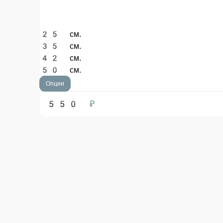
25 см.
35 см.
42 см.
50 см.
Опции
550 ₽
Пепперони
Сыр моцарелла, колбаса пепперони и красный соус.