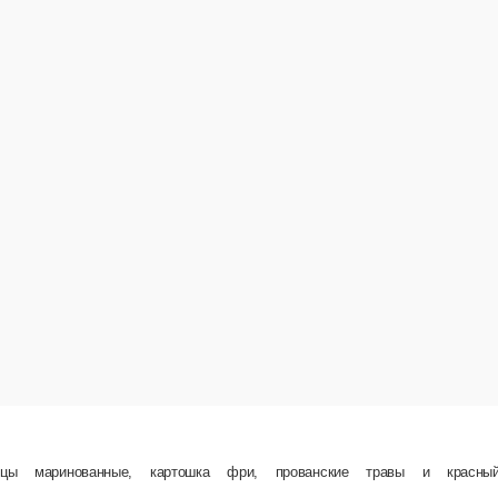
, барбекю соус, ветчина, пепперони, лук репчатый маринованный, болгарский перец и кр