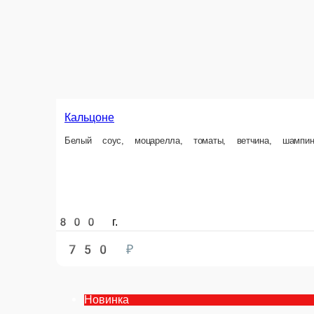
Кальцоне
Белый соус, моцарелла, томаты, ветчина, шампиньоны, копченая кури
800 г.
750 ₽
В корзин