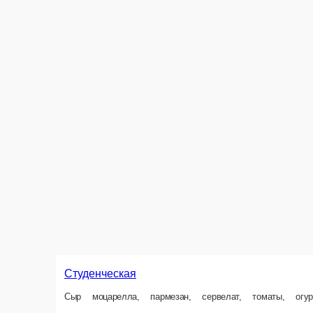
Барбекю
Сыр моцарелла
25 см.
25 см.
35 см.
35 см.
42 см.
42 см.
50 см.
50 см.
Опции
Опции
550 ₽
550 ₽
В корзину