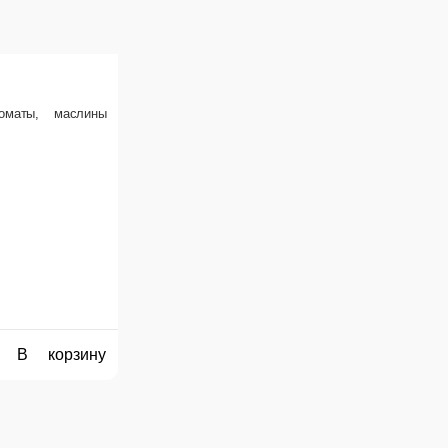
екон, курица копченая, желток, перец, пармезан
В корзину