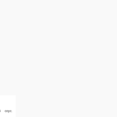
асный соус.
В корзину