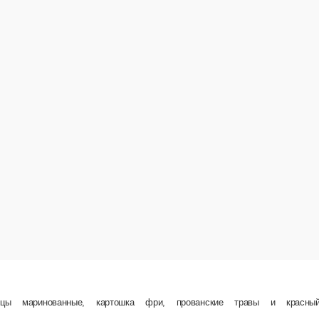
, барбекю соус, ветчина, пепперони, лук репчатый маринованный, болгарский перец и кр