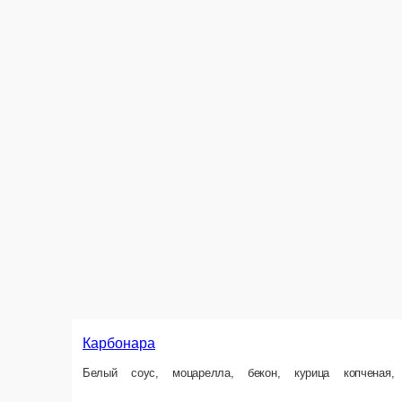
Студенческая
Сыр моцарелла, пармезан, сервелат, томаты, огурцы маринованные, ка