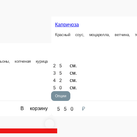
Капричоза
Красный соус, моцарелла, ветчина, томаты, маслины
Карбонара
ца
Белый соус, моцарелла, б
25 см.
25 см.
35 см.
35 см.
42 см.
42 см.
50 см.
50 см.
Опции
Опции
550 ₽
550 ₽
у
В корзину