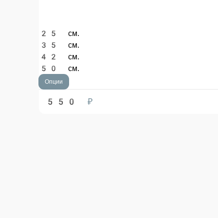
25 см.
35 см.
42 см.
50 см.
Опции
550 ₽
Пепперони
Сыр моцарелла, колбаса пепперони и красный соус.