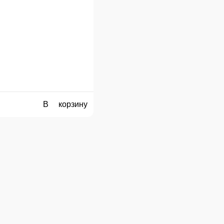
25 см.
35 см.
42 см.
50 см.
Опции
550 ₽
В корзину