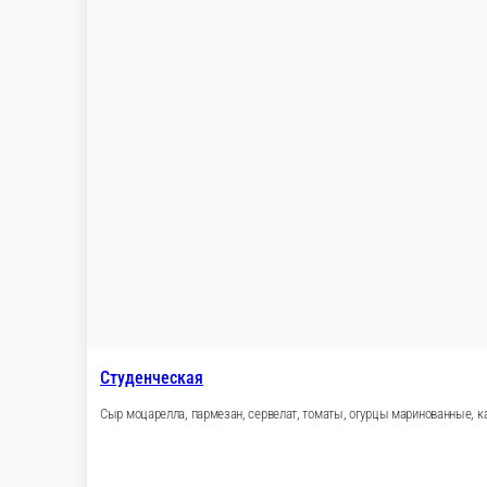
Карбонара
Белый соус, моцарелла, бекон, курица копченая,