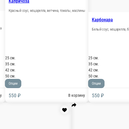
Капричоза
Красный соус, моцарелла, ветчина, т
ьоны, копченая курица
25 см.
35 см.
42 см.
50 см.
Опции
550 ₽
В корзину