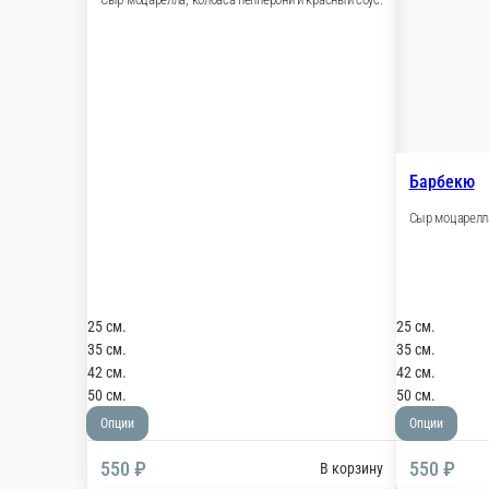
Студенческая
Сыр моцарелла, пармезан, сервелат, томаты, ог