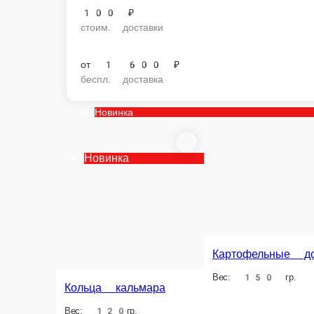
100 ₽
стоим. доставки
от
1 600 ₽
беспл. доставка
Новинка
Новинка
Картофельные дольки
Кольца кальмара
Вес: 150 гр.
Вес: 120гр.
Эби ф
Описан